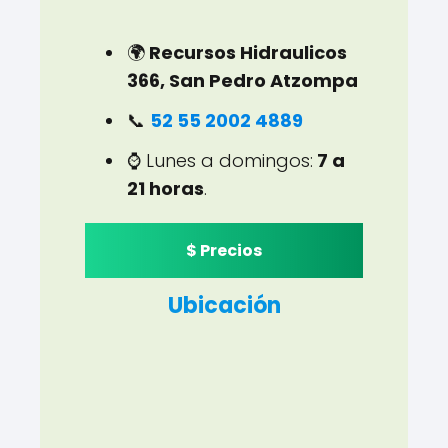
🌍
Recursos Hidraulicos
366, San Pedro Atzompa
📞
52 55 2002 4889
⌚ Lunes a domingos:
7 a
21 horas
.
$ Precios
Ubicación