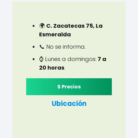
🌍
C. Zacatecas 75, La
Esmeralda
📞 No se informa.
⌚ Lunes a domingos:
7 a
20 horas
.
$ Precios
Ubicación